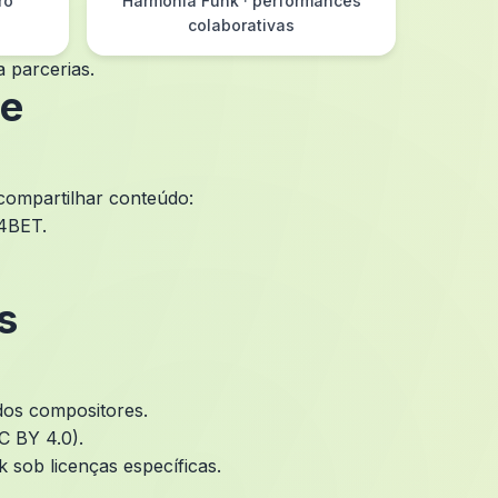
rô
Harmonia Funk · performances
colaborativas
 parcerias.
de
 compartilhar conteúdo:
54BET.
s
 dos compositores.
C BY 4.0).
sob licenças específicas.