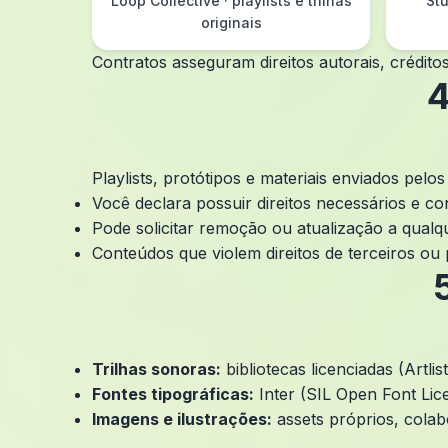
Loop Collective · playlists e trilhas
Stu
originais
Contratos asseguram direitos autorais, crédito
4
Playlists, protótipos e materiais enviados pel
Você declara possuir direitos necessários e c
Pode solicitar remoção ou atualização a qual
Conteúdos que violem direitos de terceiros ou
Trilhas sonoras:
bibliotecas licenciadas (Artl
Fontes tipográficas:
Inter (SIL Open Font Lic
Imagens e ilustrações:
assets próprios, colab