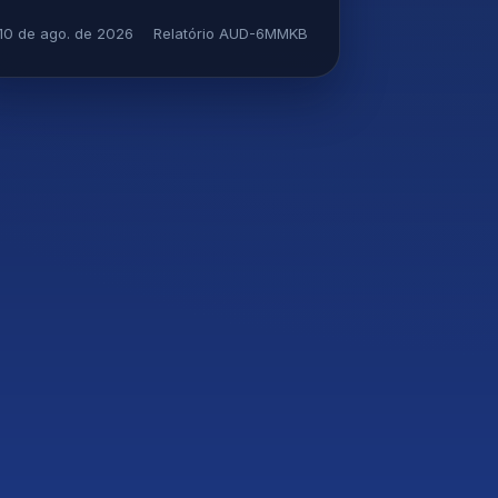
10 de ago. de 2026
Relatório AUD-6MMKB