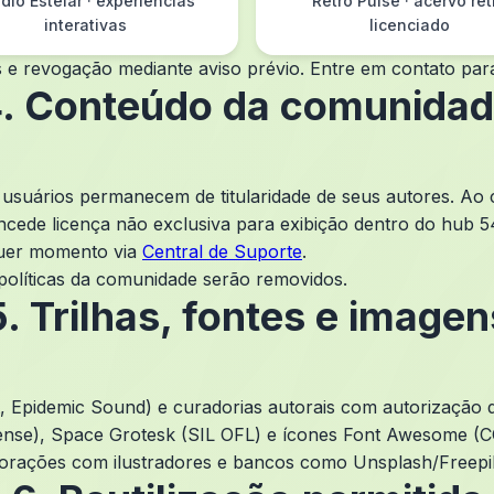
dio Estelar · experiências
Retro Pulse · acervo ret
interativas
licenciado
s e revogação mediante aviso prévio. Entre em contato para
. Conteúdo da comunida
os usuários permanecem de titularidade de seus autores. Ao
oncede licença não exclusiva para exibição dentro do hub 
quer momento via
Central de Suporte
.
 políticas da comunidade serão removidos.
5. Trilhas, fontes e imagen
ist, Epidemic Sound) e curadorias autorais com autorização
ense), Space Grotesk (SIL OFL) e ícones Font Awesome (C
orações com ilustradores e bancos como Unsplash/Freepik 