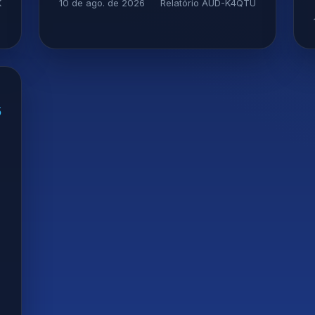
K
10 de ago. de 2026
Relatório AUD-K4QTU
5