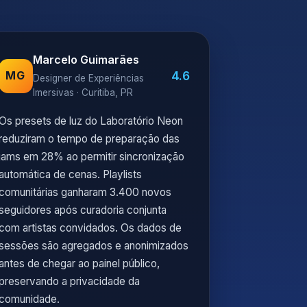
Marcelo Guimarães
4.6
MG
Designer de Experiências
Imersivas · Curitiba, PR
Os presets de luz do Laboratório Neon
reduziram o tempo de preparação das
jams em 28% ao permitir sincronização
automática de cenas. Playlists
comunitárias ganharam 3.400 novos
seguidores após curadoria conjunta
com artistas convidados. Os dados de
sessões são agregados e anonimizados
antes de chegar ao painel público,
preservando a privacidade da
comunidade.