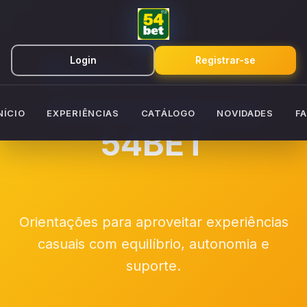
Bem-estar no
Login
Registrar-se
ecossistema
NÍCIO
EXPERIÊNCIAS
CATÁLOGO
NOVIDADES
F
54BET
Orientações para aproveitar experiências
casuais com equilíbrio, autonomia e
suporte.