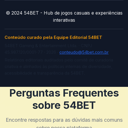
© 2024 54BET - Hub de jogos casuais e experiências
interativas
Conteúdo curado pela Equipe Editorial 54BET
54BET Gaming & Entertainment Ltda. · CNPJ
45.987.120/0001-77 · 2026 ·
conteudo@54bet.com.br
Relatórios editoriais auditados pelo comitê de curadoria
criativa e alinhados às políticas internas de diversidade,
acessibilidade e transparência da 54BET.
Perguntas Frequentes
sobre 54BET
Encontre respostas para as dúvidas mais comuns
sobre nossa plataforma